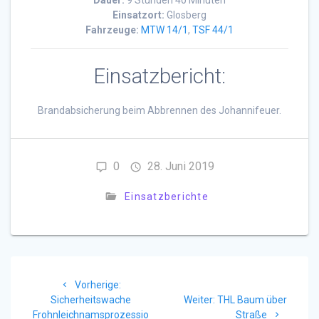
Dauer:
9 Stunden 40 Minuten
Einsatzort:
Glosberg
Fahrzeuge:
MTW 14/1
,
TSF 44/1
Einsatzbericht:
Brandabsicherung beim Abbrennen des Johannifeuer.
0
28. Juni 2019
Einsatzberichte
Beitragsnavigation
Vorheriger
Vorherige:
Beitrag:
Nächster
Sicherheitswache
Weiter:
THL Baum über
Beitrag:
Frohnleichnamsprozessio
Straße