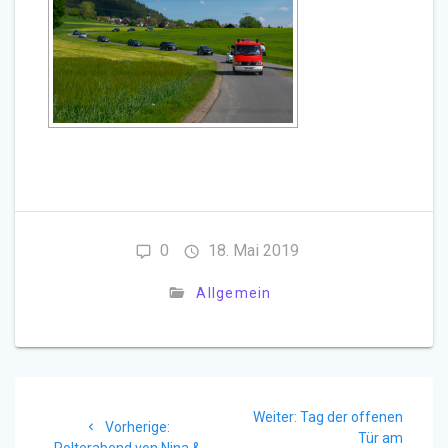
0
18. Mai 2019
Allgemein
Beitragsnavigation
Nächster
Weiter:
Tag der offenen
Vorheriger
Vorherige:
Beitrag:
Tür am
Beitrag: