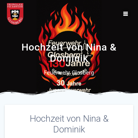
Skip
to
content
Hochzeit von Nina &
Dominik
Feuerwehr Glosberg
Hochzeit von Nina &
Dominik